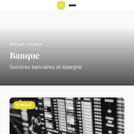
Accueil
› Banque
Banque
Services bancaires et épargne
BANQUE