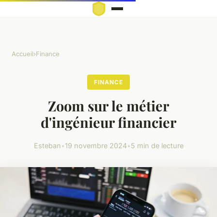
Accueil
›
Finance
FINANCE
Zoom sur le métier
d'ingénieur financier
Esteban
•
19 novembre 2024
•
5 min de lecture