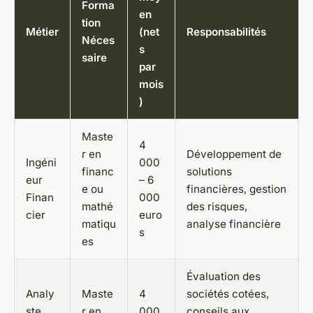
Forma
en
tion
Métier
(net
Responsabilités
Néces
s
saire
par
mois
)
Maste
4
r en
Développement de
Ingéni
000
financ
solutions
eur
– 6
e ou
financières, gestion
Finan
000
mathé
des risques,
cier
euro
matiqu
analyse financière
s
es
Évaluation des
Analy
Maste
4
sociétés cotées,
ste
r en
000
conseils aux