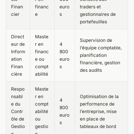
Finan
financ
euro
traders et
cier
e
s
gestionnaires de
portefeuilles
Direct
Maste
Supervision de
eur de
r en
4
l’équipe comptable,
Inform
financ
800
planification
ation
e ou
euro
financière, gestion
Finan
compt
s
des audits
cière
abilité
Respo
Maste
nsabl
r en
Optimisation de la
4
e du
compt
performance de
800
Contr
abilité
l’entreprise, mise
euro
ôle de
ou
en place de
s
Gestio
gestio
tableaux de bord
n
n